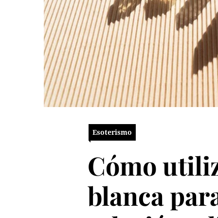
Esoterismo
Cómo utili
blanca par