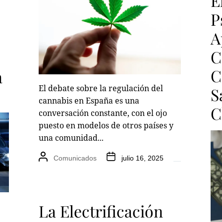
E
P
A
C
C
a
El debate sobre la regulación del
S
cannabis en España es una
C
conversación constante, con el ojo
puesto en modelos de otros países y
una comunidad...
Comunicados
julio 16, 2025
La Electrificación