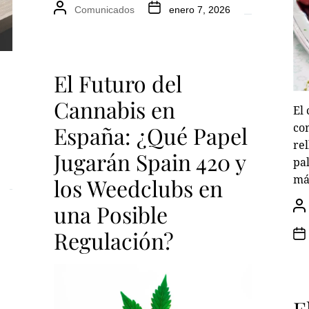
Comunicados
enero 7, 2026
El Futuro del
Cannabis en
El 
co
España: ¿Qué Papel
rel
Jugarán Spain 420 y
pa
más
los Weedclubs en
una Posible
Regulación?