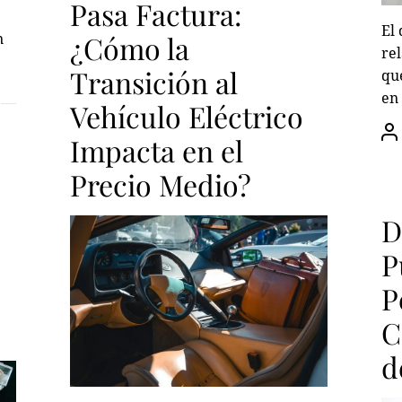
Pasa Factura:
El
n
¿Cómo la
rel
Transición al
qu
en 
Vehículo Eléctrico
Impacta en el
Precio Medio?
D
P
P
C
d