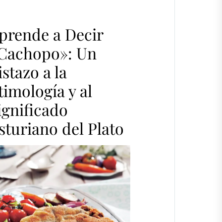
prende a Decir
Cachopo»: Un
istazo a la
timología y al
ignificado
sturiano del Plato