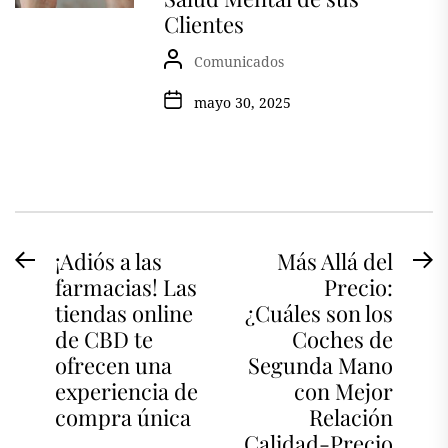
Clientes
Comunicados
mayo 30, 2025
Navegación
¡Adiós a las
Más Allá del
Previous
N
farmacias! Las
Precio:
de
post:
po
tiendas online
¿Cuáles son los
entradas
de CBD te
Coches de
ofrecen una
Segunda Mano
experiencia de
con Mejor
compra única
Relación
Calidad-Precio