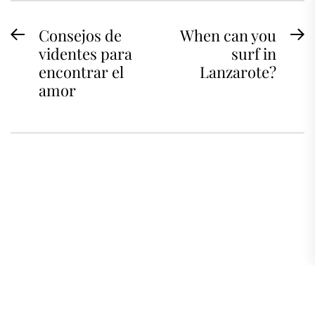
Navegación
Consejos de
When can you
Previous
N
videntes para
surf in
de
post:
po
encontrar el
Lanzarote?
entradas
amor