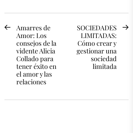
Navegación
Amarres de
SOCIEDADES
Previous
N
Amor: Los
LIMITADAS:
de
post:
po
consejos de la
Cómo crear y
entradas
vidente Alicia
gestionar una
Collado para
sociedad
tener éxito en
limitada
el amor y las
relaciones