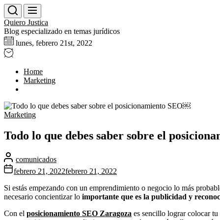
Skip
to
Quiero Justica
the
Blog especializado en temas jurídicos
content
lunes, febrero 21st, 2022
Home
Marketing
Marketing
Todo lo que debes saber sobre el posicio
comunicados
febrero 21, 2022
febrero 21, 2022
Si estás empezando con un emprendimiento o negocio lo más probable 
necesario concientizar lo
importante que es la publicidad y reconoci
Con el
posicionamiento SEO Zaragoza
es sencillo lograr colocar tu