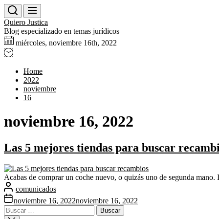
Skip
to
Quiero Justica
the
Blog especializado en temas jurídicos
content
miércoles, noviembre 16th, 2022
Home
2022
noviembre
16
noviembre 16, 2022
Las 5 mejores tiendas para buscar recamb
Acabas de comprar un coche nuevo, o quizás uno de segunda mano. Ind
comunicados
noviembre 16, 2022
noviembre 16, 2022
Buscar: